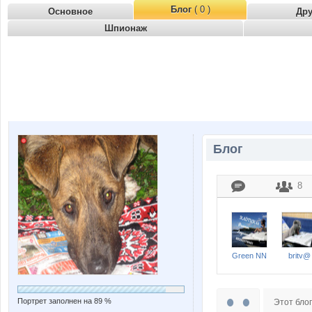
Блог
( 0 )
Основное
Др
Шпионаж
Блог
8
Green NN
britv@
Портрет заполнен на 89 %
Этот блог